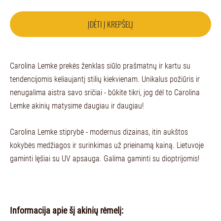
ĮDĖTI Į KREPŠELĮ
Carolina Lemke prekės ženklas siūlo prašmatnų ir kartu su
tendencijomis keliaujantį stilių kiekvienam. Unikalus požiūris ir
nenugalima aistra savo sričiai - būkite tikri, jog dėl to Carolina
Lemke akinių matysime daugiau ir daugiau!
Carolina Lemke stiprybė - modernus dizainas, itin aukštos
kokybės medžiagos ir surinkimas už prieinamą kainą. Lietuvoje
gaminti lęšiai su UV apsauga. Galima gaminti su dioptrijomis!
Informacija apie šį akinių rėmelį: