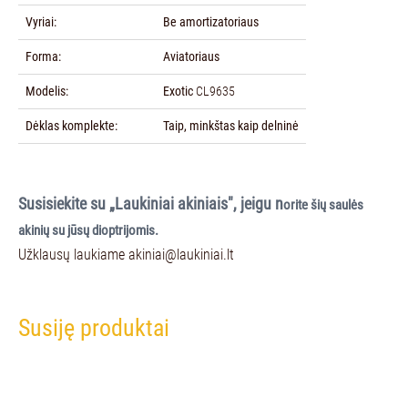
Vyriai:
Be amortizatoriaus
Forma:
Aviatoriaus
Modelis:
Exotic
CL9635
Dėklas komplekte:
Taip, minkštas kaip delninė
Susisiekite su „Laukiniai akiniais", jeigu n
orite šių saulės
akinių su jūsų dioptrijomis.
Užklausų laukiame
akiniai@laukiniai.lt
Susiję produktai