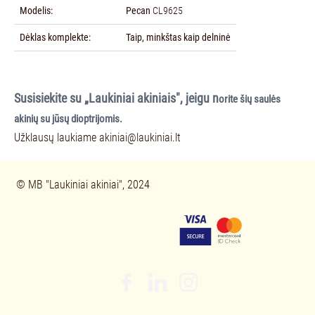
Modelis:
Pecan
CL9625
Dėklas komplekte:
Taip, minkštas kaip delninė
Susisiekite su „Laukiniai akiniais", jeigu n
orite šių saulės
akinių su jūsų dioptrijomis.
Užklausų laukiame
akiniai@laukiniai.lt
© 
MB "Laukiniai akiniai", 2024