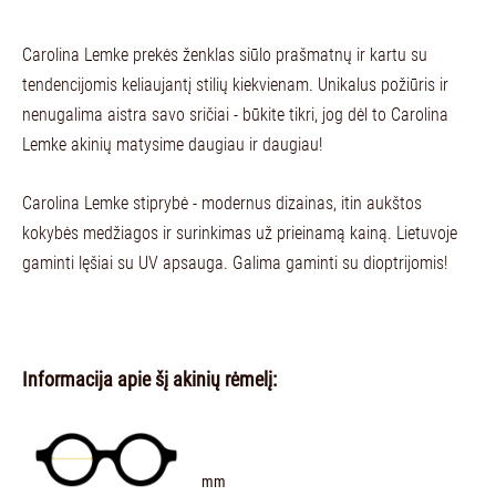
Carolina Lemke prekės ženklas siūlo prašmatnų ir kartu su
tendencijomis keliaujantį stilių kiekvienam. Unikalus požiūris ir
nenugalima aistra savo sričiai - būkite tikri, jog dėl to Carolina
Lemke akinių matysime daugiau ir daugiau!
Carolina Lemke stiprybė - modernus dizainas, itin aukštos
kokybės medžiagos ir surinkimas už prieinamą kainą. Lietuvoje
gaminti lęšiai su UV apsauga. Galima gaminti su dioptrijomis!
Informacija apie šį akinių rėmelį:
mm