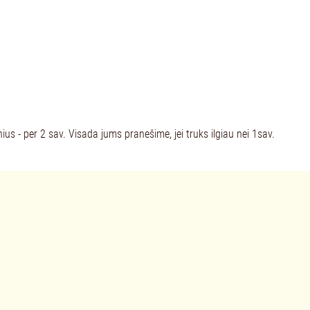
 - per 2 sav. Visada jums pranešime, jei truks ilgiau nei 1sav.
iai akiniai",