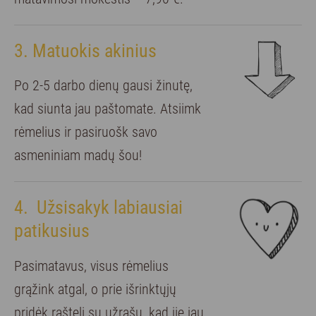
3. Matuokis akinius
Po 2-5 darbo dienų gausi žinutę,
kad siunta jau paštomate. Atsiimk
rėmelius ir pasiruošk savo
asmeniniam madų šou!
4. Užsisakyk labiausiai
patikusius
Pasimatavus, visus rėmelius
grąžink atgal, o prie išrinktųjų
pridėk raštelį su užrašu, kad jie jau