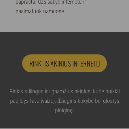
paprasta. Užsisakyk internetu ir
pasimatuok namuose.
RINKTIS AKINIUS INTERNETU
Rinkis stilingus ir ilgaamžius akinius, kurie puikiai
papildys tavo įvaizdį, džiugins kokybe bei glostys
piniginę.