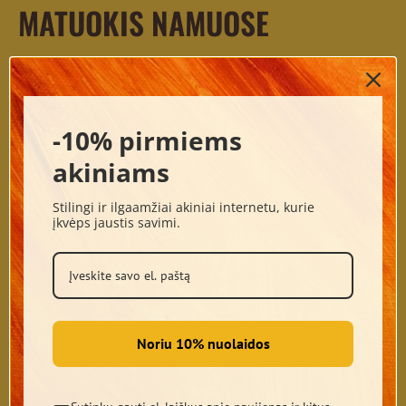
MATUOKIS NAMUOSE
Negali apsispręsti? Nesi įsitikinęs, kurie akiniai Tau
tiks? Nori ramiai apgalvoti ir keletą kartų
-10% pirmiems
pasimatuoti? Užsisakyk rėmelius į namus ir atrask
akiniams
savo mėgstamiausius.
Stilingi ir ilgaamžiai akiniai internetu, kurie
įkvėps jaustis savimi.
Noriu 10% nuolaidos