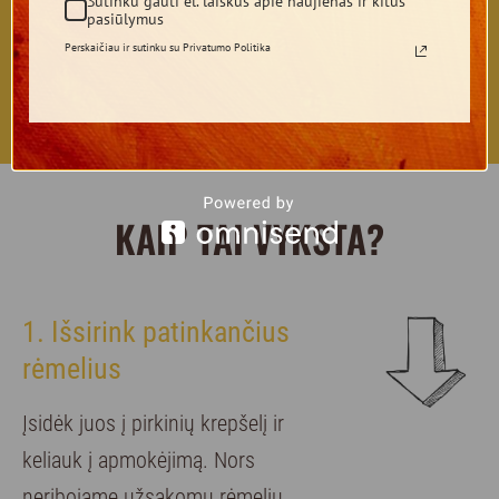
Sutinku gauti el. laiškus apie naujienas ir kitus
pasiūlymus
Perskaičiau ir sutinku su Privatumo Politika
KAIP TAI VYKSTA?
1. Išsirink patinkančius
rėmelius
Įsidėk juos į pirkinių krepšelį ir
keliauk į apmokėjimą. Nors
neribojame užsakomų rėmelių