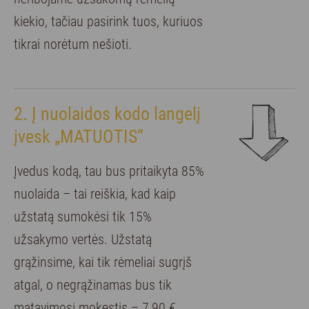
kiekio, tačiau pasirink tuos, kuriuos
tikrai norėtum nešioti.
2. Į nuolaidos kodo langelį
įvesk „MATUOTIS“
Įvedus kodą, tau bus pritaikyta 85%
nuolaida – tai reiškia, kad kaip
užstatą sumokėsi tik 15%
užsakymo vertės. Užstatą
grąžinsime, kai tik rėmeliai sugrįš
atgal, o negrąžinamas bus tik
matavimosi mokestis – 7,90 €.