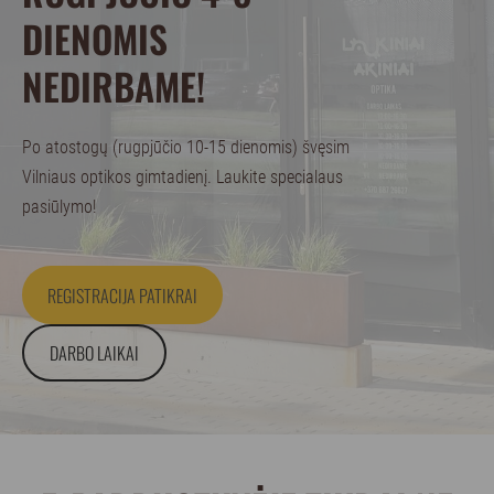
DIENOMIS
NEDIRBAME!
Po atostogų (rugpjūčio 10-15 dienomis) švęsim
Vilniaus optikos gimtadienį. Laukite specialaus
pasiūlymo!
​REGISTRACIJA PATIKRAI​
​DARBO LAIKAI​