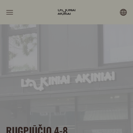
RUGPJŪČIO 4-8