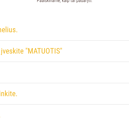
Paaiškiname, kaip tai padaryti.
melius.
į įveskite "MATUOTIS"
inkite.
.