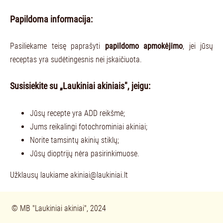
Papildoma informacija:
Pasiliekame teisę paprašyti
papildomo apmokėjimo
, jei jūsų
receptas yra sudėtingesnis nei įskaičiuota.
Susisiekite su „Laukiniai akiniais", jeigu:
Jūsų recepte yra ADD reikšmė;
Jums reikalingi fotochrominiai akiniai;
Norite tamsintų akinių stiklų;
Jūsų dioptrijų nėra pasirinkimuose.
Užklausų laukiame
akiniai@laukiniai.lt
© 
MB "Laukiniai akiniai", 2024