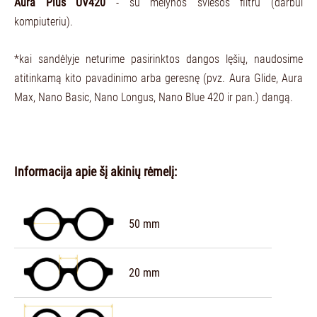
Aura Plus UV420
- su mėlynos šviesos filtru (darbui
kompiuteriu).
*kai sandėlyje neturime pasirinktos dangos lęšių, naudosime
atitinkamą kito pavadinimo arba geresnę (pvz. Aura Glide, Aura
Max, Nano Basic, Nano Longus, Nano Blue 420 ir pan.) dangą.
Informacija apie šį akinių rėmelį:
50 mm
20 mm