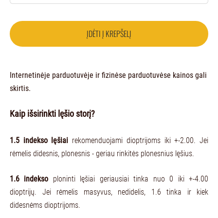
ĮDĖTI Į KREPŠELĮ
Internetinėje parduotuvėje ir fizinėse parduotuvėse kainos gali
skirtis.
Kaip išsirinkti lęšio storį?
1.5 indekso lęšiai
rekomenduojami dioptrijoms iki +-2.00. Jei
rėmelis didesnis, plonesnis - geriau rinkitės plonesnius lęšius.
1.6 indekso
ploninti lęšiai geriausiai tinka nuo 0 iki +-4.00
dioptrijų. Jei rėmelis masyvus, nedidelis, 1.6 tinka ir kiek
didesnėms dioptrijoms.