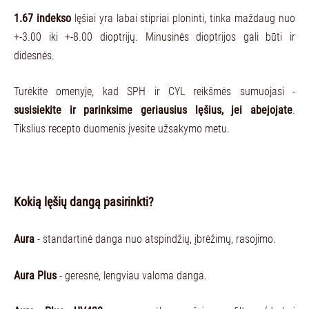
1.67 indekso
lęšiai yra labai stipriai ploninti, tinka maždaug nuo
+-3.00 iki +-8.00 dioptrijų. Minusinės dioptrijos gali būti ir
didesnės.
Turėkite omenyje, kad SPH ir CYL reikšmės sumuojasi -
susisiekite ir parinksime geriausius lęšius, jei abejojate
.
Tikslius recepto duomenis įvesite užsakymo metu.
Kokią lęšių dangą pasirinkti?
Aura
- standartinė danga nuo atspindžių, įbrėžimų, rasojimo.
Aura Plus
- geresnė, lengviau valoma danga.