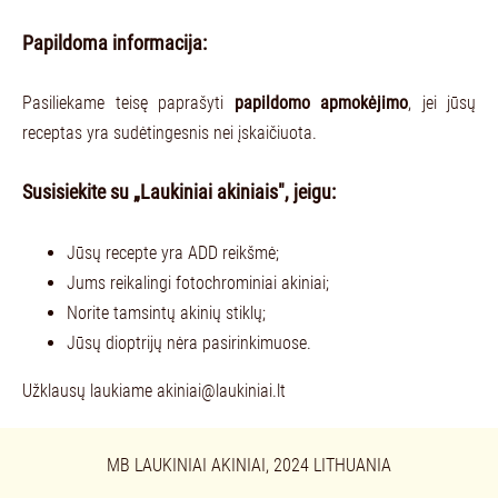
Papildoma informacija:
Pasiliekame teisę paprašyti
papildomo apmokėjimo
, jei jūsų
receptas yra sudėtingesnis nei įskaičiuota.
Susisiekite su „Laukiniai akiniais", jeigu:
Jūsų recepte yra ADD reikšmė;
Jums reikalingi fotochrominiai akiniai;
Norite tamsintų akinių stiklų;
Jūsų dioptrijų nėra pasirinkimuose.
Užklausų laukiame
akiniai@laukiniai.lt
MB LAUKINIAI AKINIAI, 2024 LITHUANIA