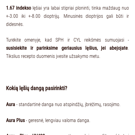
1.67 indekso
lęšiai yra labai stipriai ploninti, tinka maždaug nuo
+-3.00 iki +-8.00 dioptrijų. Minusinės dioptrijos gali būti ir
didesnės.
Turėkite omenyje, kad SPH ir CYL reikšmės sumuojasi -
susisiekite ir parinksime geriausius lęšius, jei abejojate
.
Tikslius recepto duomenis įvesite užsakymo metu.
Kokią lęšių dangą pasirinkti?
Aura
- standartinė danga nuo atspindžių, įbrėžimų, rasojimo.
Aura Plus
- geresnė, lengviau valoma danga.