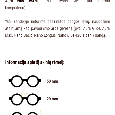
Aura Plus UV420
- su mėlynos šviesos filtru (darbui
kompiuteriu).
*kai sandėlyje neturime pasirinktos dangos lęšių, naudosime
atitinkamą kito pavadinimo arba geresnę (pvz. Aura Glide, Aura
Max, Nano Basic, Nano Longus, Nano Blue 420 ir pan.) dangą.
Informacija apie šį akinių rėmelį:
50 mm
20 mm