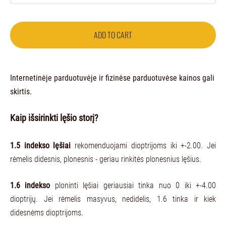
ADD TO CART
Internetinėje parduotuvėje ir fizinėse parduotuvėse kainos gali
skirtis.
Kaip išsirinkti lęšio storį?
1.5 indekso lęšiai
rekomenduojami dioptrijoms iki +-2.00. Jei
rėmelis didesnis, plonesnis - geriau rinkitės plonesnius lęšius.
1.6 indekso
ploninti lęšiai geriausiai tinka nuo 0 iki +-4.00
dioptrijų. Jei rėmelis masyvus, nedidelis, 1.6 tinka ir kiek
didesnėms dioptrijoms.