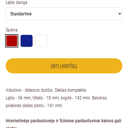
Lęšio danga
Spalva
ĮDĖTI Į KREPŠELĮ
Vidutinio - didesnio dydžio. Dėklas komplekte.
Lęšis - 56 mm, tiltelis - 18 mm, kojytė - 142 mm. Bendras
priekinės dalies plotis - 141 mm.
Internetinėje parduotuvėje ir fizinėse parduotuvėse kainos gali