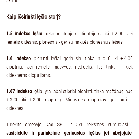
skirtis.
Kaip išsirinkti lęšio storį?
1.5 indekso lęšiai
rekomenduojami dioptrijoms iki +-2.00. Jei
rėmelis didesnis, plonesnis - geriau rinkitės plonesnius lęšius.
1.6 indekso
ploninti lęšiai geriausiai tinka nuo 0 iki +-4.00
dioptrijų. Jei rėmelis masyvus, nedidelis, 1.6 tinka ir kiek
didesnėms dioptrijoms.
1.67 indekso
lęšiai yra labai stipriai ploninti, tinka maždaug nuo
+-3.00 iki +-8.00 dioptrijų. Minusinės dioptrijos gali būti ir
didesnės.
Turėkite omenyje, kad SPH ir CYL reikšmės sumuojasi -
susisiekite ir parinksime geriausius lęšius jei abejojate
.