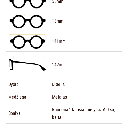
56mm
18mm
141mm
142mm
Dydis:
Didelis
Medžiaga:
Metalas
Raudona/ Tamsiai mėlyna/ Aukso,
Spalva:
balta