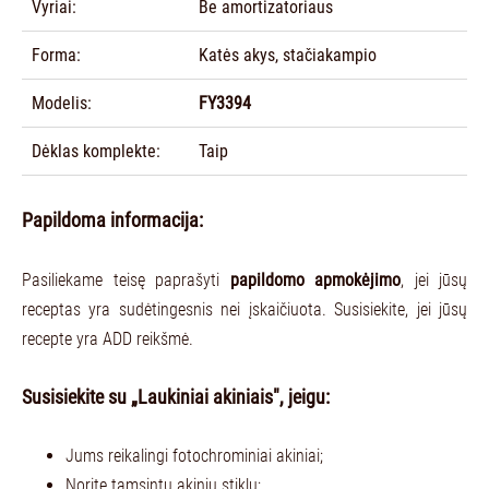
Vyriai:
Be amortizatoriaus
Forma:
Katės akys, stačiakampio
Modelis:
FY3394
Dėklas komplekte:
Taip
Papildoma informacija:
Pasiliekame teisę paprašyti
papildomo apmokėjimo
, jei jūsų
receptas yra sudėtingesnis nei įskaičiuota. Susisiekite, jei jūsų
recepte yra ADD reikšmė.
Susisiekite su „Laukiniai akiniais", jeigu:
Jums reikalingi fotochrominiai akiniai;
Norite tamsintų akinių stiklų;