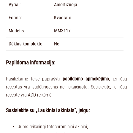
Vyriai:
Amortizuoja
Forma:
Kvadrato
Modelis:
MM3117
Dėklas komplekte:
Ne
Papildoma informacija:
Pasiliekame teisę paprašyti
papildomo apmokėjimo
, jei jūsų
receptas yra sudėtingesnis nei įskaičiuota. Susisiekite, jei jūsų
recepte yra ADD reikšmė.
Susisiekite su „Laukiniai akiniais", jeigu:
Jums reikalingi fotochrominiai akiniai;