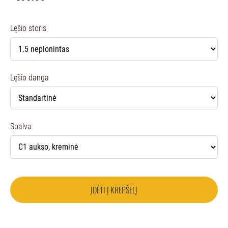
Lęšio storis
Lęšio danga
Spalva
ĮDĖTI Į KREPŠELĮ