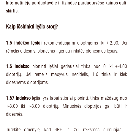
Internetinėje parduotuvėje ir fizinėse parduotuvėse kainos gali
skirtis.
Kaip išsirinkti lęšio storį?
1.5 indekso lęšiai
rekomenduojami dioptrijoms iki +-2.00. Jei
rėmelis didesnis, plonesnis - geriau rinkitės plonesnius lęšius.
1.6 indekso
ploninti lęšiai geriausiai tinka nuo 0 iki +-4.00
dioptrijų. Jei rėmelis masyvus, nedidelis, 1.6 tinka ir kiek
didesnėms dioptrijoms.
1.67 indekso
lęšiai yra labai stipriai ploninti, tinka maždaug nuo
+-3.00 iki +-8.00 dioptrijų. Minusinės dioptrijos gali būti ir
didesnės.
Turėkite omenyje, kad SPH ir CYL reikšmės sumuojasi -