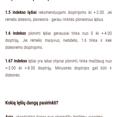
1.5 indekso lęšiai
rekomenduojami dioptrijoms iki +-2.00. Jei
rėmelis didesnis, plonesnis - geriau rinkitės plonesnius lęšius.
1.6 indekso
ploninti lęšiai geriausiai tinka nuo 0 iki +-4.00
dioptrijų. Jei rėmelis masyvus, nedidelis, 1.6 tinka ir kiek
didesnėms dioptrijoms.
1.67 indekso
lęšiai yra labai stipriai ploninti, tinka maždaug nuo
+-3.00 iki +-8.00 dioptrijų. Minusinės dioptrijos gali būti ir
didesnės.
Kokią lęšių dangą pasirinkti?
Aura
- standartinė danga nuo atspindžių įbrėžimų, rasojimo.