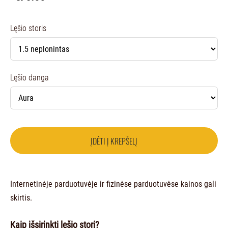
Lęšio storis
Lęšio danga
ĮDĖTI Į KREPŠELĮ
Internetinėje parduotuvėje ir fizinėse parduotuvėse kainos gali
skirtis.
Kaip išsirinkti lęšio storį?