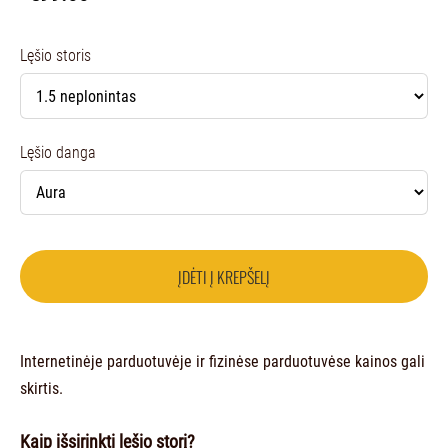
Lęšio storis
Lęšio danga
ĮDĖTI Į KREPŠELĮ
Internetinėje parduotuvėje ir fizinėse parduotuvėse kainos gali
skirtis.
Kaip išsirinkti lęšio storį?