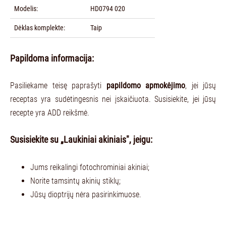
Modelis:
HD0794 020
Dėklas komplekte:
Taip
Papildoma informacija:
Pasiliekame teisę paprašyti
papildomo apmokėjimo
, jei jūsų
receptas yra sudėtingesnis nei įskaičiuota. Susisiekite, jei jūsų
recepte yra ADD reikšmė.
Susisiekite su „Laukiniai akiniais", jeigu:
Jums reikalingi fotochrominiai akiniai;
Norite tamsintų akinių stiklų;
Jūsų dioptrijų nėra pasirinkimuose.