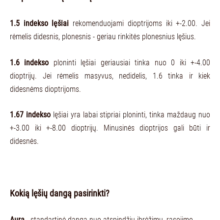
1.5 indekso lęšiai
rekomenduojami dioptrijoms iki +-2.00. Jei
rėmelis didesnis, plonesnis - geriau rinkitės plonesnius lęšius.
1.6 indekso
ploninti lęšiai geriausiai tinka nuo 0 iki +-4.00
dioptrijų. Jei rėmelis masyvus, nedidelis, 1.6 tinka ir kiek
didesnėms dioptrijoms.
1.67 indekso
lęšiai yra labai stipriai ploninti, tinka maždaug nuo
+-3.00 iki +-8.00 dioptrijų. Minusinės dioptrijos gali būti ir
didesnės.
Kokią lęšių dangą pasirinkti?
Aura
- standartinė danga nuo atspindžių įbrėžimų, rasojimo.