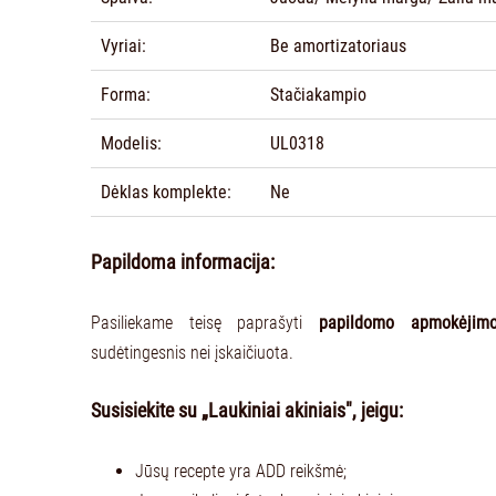
Vyriai:
Be amortizatoriaus
Forma:
Stačiakampio
Modelis:
UL0318
Dėklas komplekte:
Ne
Papildoma informacija:
Pasiliekame teisę paprašyti
papildomo apmokėjim
sudėtingesnis nei įskaičiuota.
Susisiekite su „Laukiniai akiniais", jeigu:
Jūsų recepte yra ADD reikšmė;