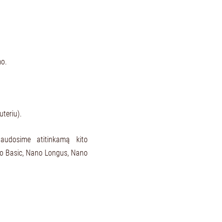
mo.
uteriu).
naudosime atitinkamą kito
no Basic, Nano Longus, Nano