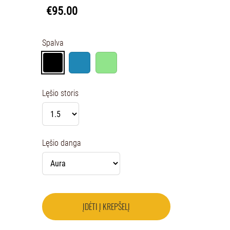
€95.00
Spalva
Lęšio storis
Lęšio danga
ĮDĖTI Į KREPŠELĮ