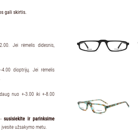
 gali skirtis.
.00. Jei rėmelis didesnis,
-4.00 dioptrijų. Jei rėmelis
.
aždaug nuo +-3.00 iki +-8.00
 -
susisiekite ir parinksime
s įvesite užsakymo metu.