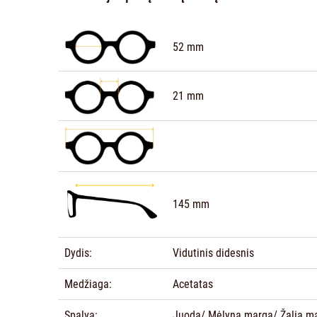
52 mm
21 mm
145 mm
Dydis:
Vidutinis didesnis
Medžiaga:
Acetatas
Spalva:
Juoda/ Mėlyna marga/ Žalia m