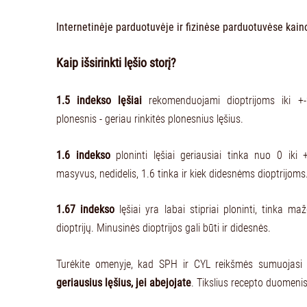
Internetinėje parduotuvėje ir fizinėse parduotuvėse kainos
Kaip išsirinkti lęšio storį?
1.5 indekso lęšiai
rekomenduojami dioptrijoms iki +-2
plonesnis - geriau rinkitės plonesnius lęšius.
1.6 indekso
ploninti lęšiai geriausiai tinka nuo 0 iki +
masyvus, nedidelis, 1.6 tinka ir kiek didesnėms dioptrijoms
1.67 indekso
lęšiai yra labai stipriai ploninti, tinka m
dioptrijų. Minusinės dioptrijos gali būti ir didesnės.
Turėkite omenyje, kad SPH ir CYL reikšmės sumuojasi
geriausius lęšius, jei abejojate
. Tikslius recepto duomeni