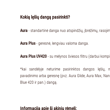
Kokią lęšių dangą pasirinkti?
Aura
- standartinė danga nuo atspindžių, įbrėžimų, rasoji
Aura Plus
- geresnė, lengviau valoma danga.
Aura Plus UV420
- su mėlynos šviesos filtru (darbui kompi
*kai sandėlyje neturime pasirinktos dangos lęšių, 
pavadinimo arba geresnę (pvz. Aura Glide, Aura Max, Na
Blue 420 ir pan.) dangą.
Informacija apie šį akinių rėmelį: