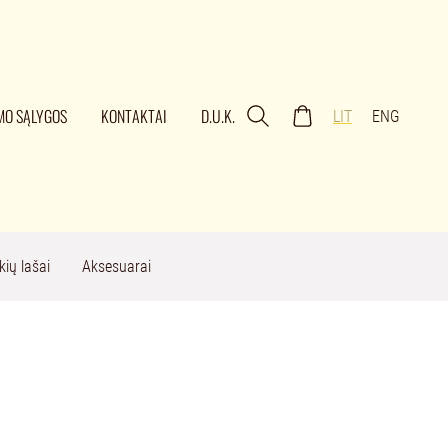
MO SĄLYGOS
KONTAKTAI
D.U.K.
LIT
ENG
kių lašai
Aksesuarai