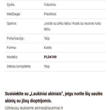
Dydis:
Vidutinis
Medžiaga:
Plastikas
Spalva:
Juoda su pilku lęšiu/ Ruda su rausvai rudu
lęšiu
Poliarizacija:
Taip
Forma:
Katės
Modelis:
PLD4189
Dėklas komplekte:
Taip
Susisiekite su „Laukiniai akiniais", jeigu n
orite šių saulės
akinių su jūsų dioptrijomis.
Užklausų laukiame
akiniai@laukiniai.lt