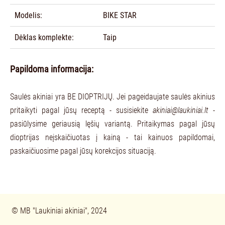
Modelis:
BIKE STAR
Dėklas komplekte:
Taip
Papildoma informacija:
Saulės akiniai yra BE DIOPTRIJŲ. Jei pageidaujate saulės akinius
pritaikyti pagal jūsų receptą - susisiekite
akiniai@laukiniai.lt
-
pasiūlysime geriausią lęšių variantą. Pritaikymas pagal jūsų
dioptrijas neįskaičiuotas į kainą - tai kainuos papildomai,
paskaičiuosime pagal jūsų korekcijos situaciją.
© 
MB "Laukiniai akiniai", 2024