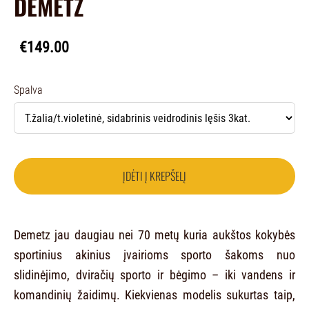
DEMETZ
€149.00
Spalva
ĮDĖTI Į KREPŠELĮ
Demetz jau daugiau nei 70 metų kuria aukštos kokybės
sportinius akinius įvairioms sporto šakoms nuo
slidinėjimo, dviračių sporto ir bėgimo – iki vandens ir
komandinių žaidimų. Kiekvienas modelis sukurtas taip,