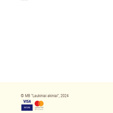
© 
MB "Laukin