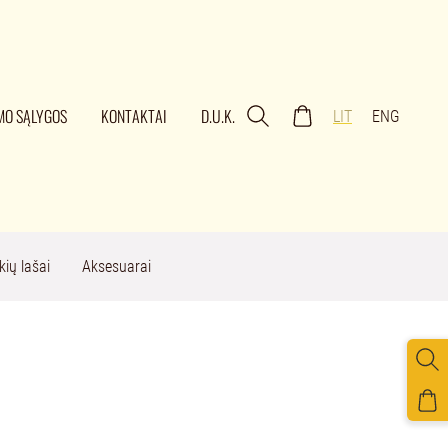
MO SĄLYGOS
KONTAKTAI
D.U.K.
LIT
ENG
kių lašai
Aksesuarai