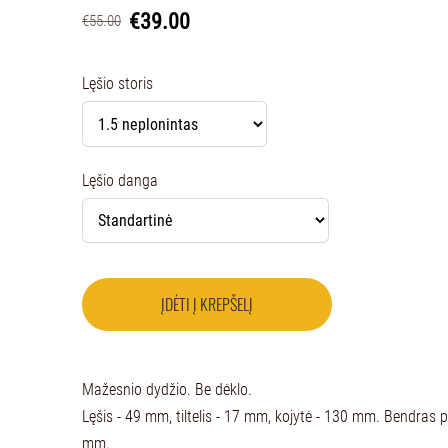
€39.00
€55.00
Lęšio storis
Lęšio danga
ĮDĖTI Į KREPŠELĮ
Mažesnio dydžio. Be dėklo.
Lęšis - 49 mm, tiltelis - 17 mm, kojytė - 130 mm. Bendras pr
mm.