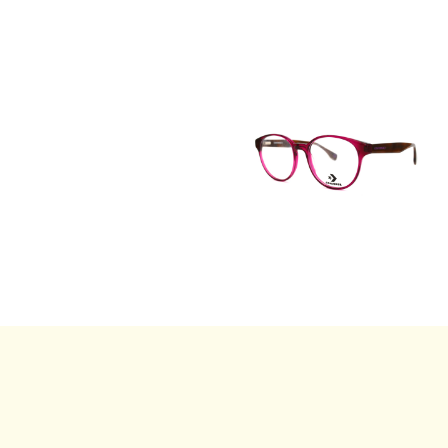
iai akiniai",