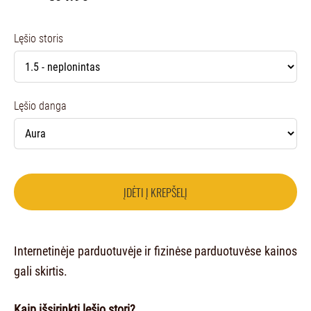
Lęšio storis
Lęšio danga
ĮDĖTI Į KREPŠELĮ
Internetinėje parduotuvėje ir fizinėse parduotuvėse kainos
gali skirtis.
Kaip išsirinkti lęšio storį?