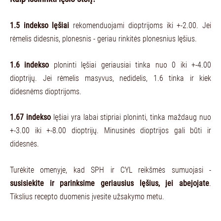
1.5 indekso lęšiai
rekomenduojami dioptrijoms iki +-2.00. Jei
rėmelis didesnis, plonesnis - geriau rinkitės plonesnius lęšius.
1.6 indekso
ploninti lęšiai geriausiai tinka nuo 0 iki +-4.00
dioptrijų. Jei rėmelis masyvus, nedidelis, 1.6 tinka ir kiek
didesnėms dioptrijoms.
1.67 indekso
lęšiai yra labai stipriai ploninti, tinka maždaug nuo
+-3.00 iki +-8.00 dioptrijų. Minusinės dioptrijos gali būti ir
didesnės.
Turėkite omenyje, kad SPH ir CYL reikšmės sumuojasi -
susisiekite ir parinksime geriausius lęšius, jei abejojate
.
Tikslius recepto duomenis įvesite užsakymo metu.