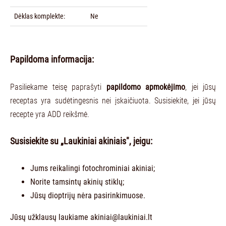
Dėklas komplekte:
Ne
Papildoma informacija:
Pasiliekame teisę paprašyti
papildomo apmokėjimo
, jei jūsų
receptas yra sudėtingesnis nei įskaičiuota. Susisiekite, jei jūsų
recepte yra ADD reikšmė.
Susisiekite su „Laukiniai akiniais", jeigu:
Jums reikalingi fotochrominiai akiniai;
Norite tamsintų akinių stiklų;
Jūsų dioptrijų nėra pasirinkimuose.
Jūsų užklausų laukiame
akiniai@laukiniai.lt