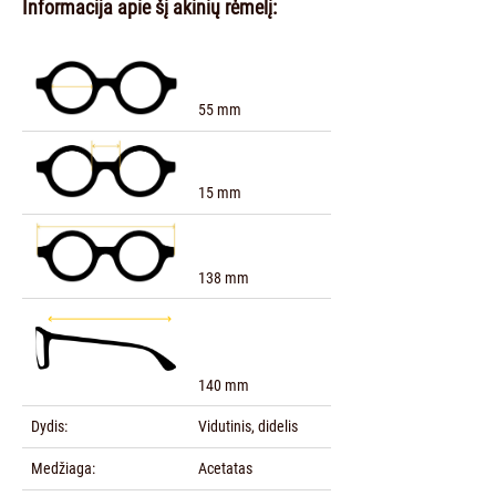
Informacija apie šį akinių rėmelį:
55 mm
15 mm
138 mm
140 mm
Dydis:
Vidutinis, didelis
Medžiaga:
Acetatas