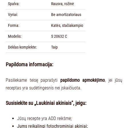
Spalva:
Rausva, rožinė
Vyriai:
Be amortizatoriaus
Forma:
Katės, stačiakampio
Modelis:
S 20632 C
Dėklas komplekte:
Taip
Papildoma informacija:
Pasiliekame teisę paprašyti
papildomo apmokėjimo
, jei jūsų
receptas yra sudėtingesnis nei įskaičiuota.
Susisiekite su „Laukiniai akiniais", jeigu:
Jūsų recepte yra ADD reikšmė;
Jums reikalingi fotochrominiai akiniai;