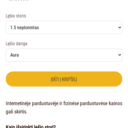
Lęšio storis
Lęšio danga
ĮDĖTI Į KREPŠELĮ
Internetinėje parduotuvėje ir fizinėse parduotuvėse kainos
gali skirtis.
Kaip išsirinkti lęšio storį?