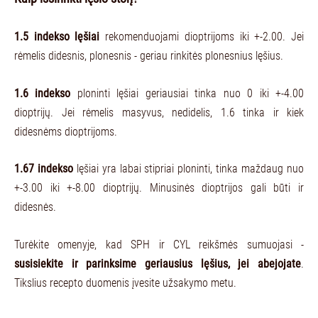
1.5 indekso lęšiai
rekomenduojami dioptrijoms iki +-2.00. Jei
rėmelis didesnis, plonesnis - geriau rinkitės plonesnius lęšius.
1.6 indekso
ploninti lęšiai geriausiai tinka nuo 0 iki +-4.00
dioptrijų. Jei rėmelis masyvus, nedidelis, 1.6 tinka ir kiek
didesnėms dioptrijoms.
1.67 indekso
lęšiai yra labai stipriai ploninti, tinka maždaug nuo
+-3.00 iki +-8.00 dioptrijų. Minusinės dioptrijos gali būti ir
didesnės.
Turėkite omenyje, kad SPH ir CYL reikšmės sumuojasi -
susisiekite ir parinksime geriausius lęšius, jei abejojate
.
Tikslius recepto duomenis įvesite užsakymo metu.