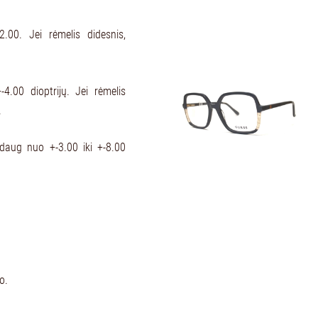
.00. Jei rėmelis didesnis,
-4.00 dioptrijų. Jei rėmelis
.
aždaug nuo +-3.00 iki +-8.00
o.