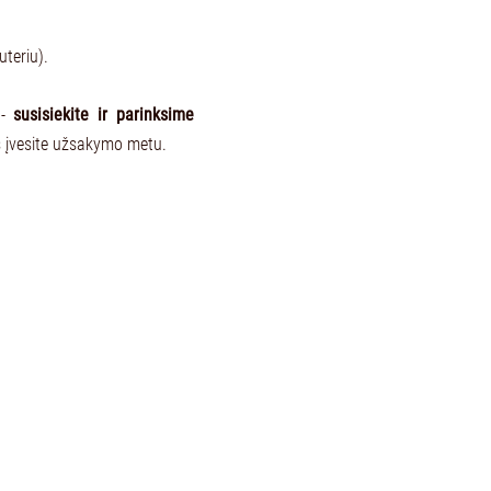
uteriu).
 -
susisiekite ir parinksime
s įvesite užsakymo metu.