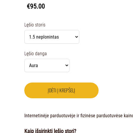
€95.00
Lęšio storis
Lęšio danga
ĮDĖTI Į KREPŠELĮ
Internetinėje parduotuvėje ir fizinėse parduotuvėse kainos
Kaip išsirinkti lęšio storį?