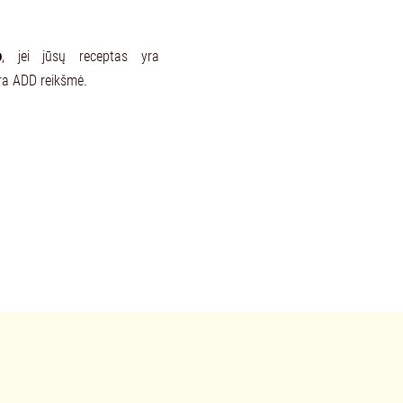
o
, jei jūsų receptas yra
 yra ADD reikšmė.
iai akiniai",