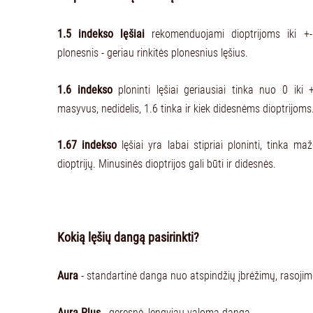
1.5 indekso lęšiai
rekomenduojami dioptrijoms iki +-2
plonesnis - geriau rinkitės plonesnius lęšius.
1.6 indekso
ploninti lęšiai geriausiai tinka nuo 0 iki +
masyvus, nedidelis, 1.6 tinka ir kiek didesnėms dioptrijoms
1.67 indekso
lęšiai yra labai stipriai ploninti, tinka m
dioptrijų. Minusinės dioptrijos gali būti ir didesnės.
Kokią lęšių dangą pasirinkti?
Aura
- standartinė danga nuo atspindžių įbrėžimų, rasojim
Aura Plus
- geresnė, lengviau valoma danga.