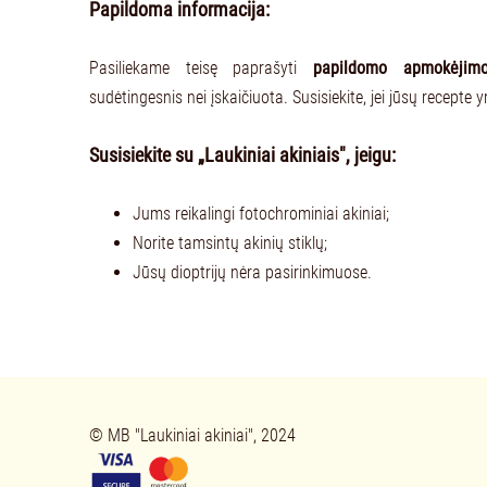
Papildoma informacija:
Pasiliekame teisę paprašyti
papildomo apmokėjim
sudėtingesnis nei įskaičiuota. Susisiekite, jei jūsų recepte
Susisiekite su „Laukiniai akiniais", jeigu:
Jums reikalingi fotochrominiai akiniai;
Norite tamsintų akinių stiklų;
Jūsų dioptrijų nėra pasirinkimuose.
© 
MB "Laukin