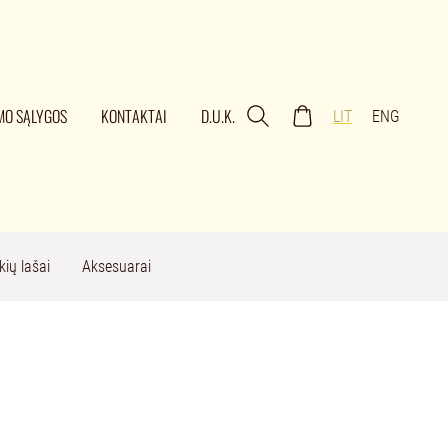
MO SĄLYGOS
KONTAKTAI
D.U.K.
LIT
ENG
kių lašai
Aksesuarai