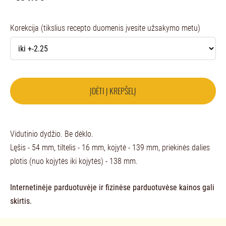
Korekcija (tikslius recepto duomenis įvesite užsakymo metu)
ĮDĖTI Į KREPŠELĮ
Vidutinio dydžio. Be dėklo.
Lęšis - 54 mm, tiltelis - 16 mm, kojytė - 139 mm, priekinės dalies
plotis (nuo kojytės iki kojytės) - 138 mm.
Internetinėje parduotuvėje ir fizinėse parduotuvėse kainos gali
skirtis.