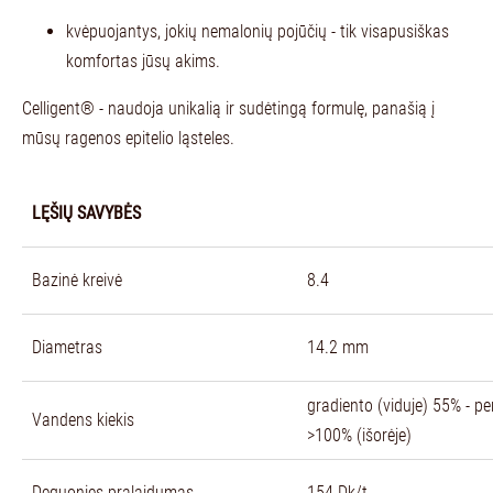
kvėpuojantys, jokių nemalonių pojūčių - tik visapusiškas
komfortas jūsų akims.
Celligent® - naudoja unikalią ir sudėtingą formulę, panašią į
mūsų ragenos epitelio ląsteles.
LĘŠIŲ SAVYBĖS
Bazinė kreivė
8.4
Diametras
14.2 mm
gradiento (viduje) 55% - per
Vandens kiekis
>100% (išorėje)
Deguonies pralaidumas
154 Dk/t