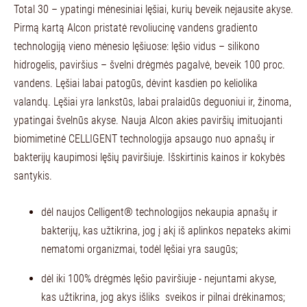
Total 30 – ypatingi mėnesiniai lęšiai, kurių beveik nejausite akyse.
Pirmą kartą Alcon pristatė revoliucinę vandens gradiento
technologiją vieno mėnesio lęšiuose: lęšio vidus – silikono
hidrogelis, paviršius – švelni drėgmės pagalvė, beveik 100 proc.
vandens. Lęšiai labai patogūs, dėvint kasdien po keliolika
valandų. Lęšiai yra lankstūs, labai pralaidūs deguoniui ir, žinoma,
ypatingai švelnūs akyse. Nauja Alcon akies paviršių imituojanti
biomimetinė CELLIGENT technologija apsaugo nuo apnašų ir
bakterijų kaupimosi lęšių paviršiuje. Išskirtinis kainos ir kokybės
santykis.
dėl naujos Celligent® technologijos nekaupia apnašų ir
bakterijų, kas užtikrina, jog į akį iš aplinkos nepateks akimi
nematomi organizmai, todėl lęšiai yra saugūs;
dėl iki 100% drėgmės lęšio paviršiuje - nejuntami akyse,
kas užtikrina, jog akys išliks sveikos ir pilnai drėkinamos;