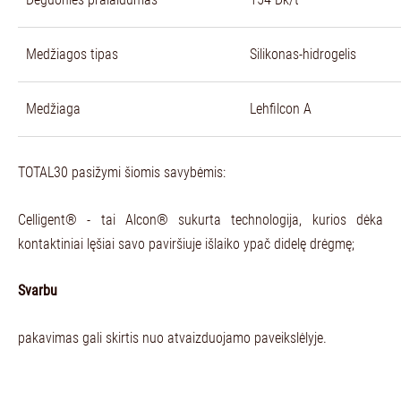
Medžiagos tipas
Silikonas-hidrogelis
Medžiaga
Lehfilcon A
TOTAL30 pasižymi šiomis savybėmis:
Celligent® - tai Alcon® sukurta technologija, kurios dėka
kontaktiniai lęšiai savo paviršiuje išlaiko ypač didelę drėgmę;
Svarbu
pakavimas gali skirtis nuo atvaizduojamo paveikslėlyje.