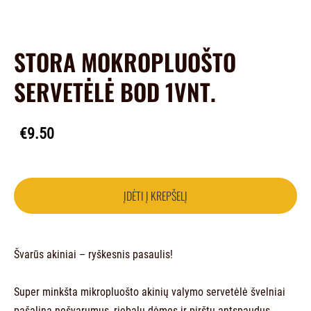
STORA MOKROPLUOŠTO
SERVETĖLĖ BOD 1VNT.
€9.50
ĮDĖTI Į KREPŠELĮ
Švarūs akiniai – ryškesnis pasaulis!
Super minkšta mikropluošto akinių valymo servetėlė švelniai
pašalina nešvarumus, riebalų dėmes ir pirštų antspaudus,