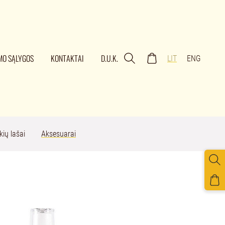
MO SĄLYGOS
KONTAKTAI
D.U.K.
LIT
ENG
kių lašai
Aksesuarai