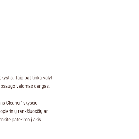
kystis. Taip pat tinka valyti
i apsaugo valomas dangas.
s Cleaner“ skysčiu,
pierinių rankšluosčių ar
enkite patekimo į akis.