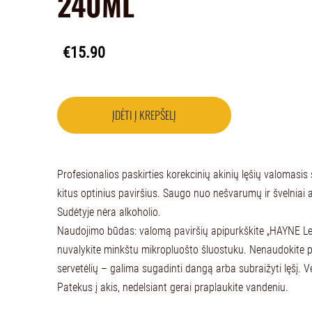
240ML
€15.90
ĮDĖTI Į KREPŠELĮ
Profesionalios paskirties korekcinių akinių lęšių valomasis s
kitus optinius paviršius. Saugo nuo nešvarumų ir švelnia
Sudėtyje nėra alkoholio.
Naudojimo būdas: valomą paviršių apipurkškite „HAYNE Len
nuvalykite minkštu mikropluošto šluostuku. Nenaudokite po
servetėlių – galima sugadinti dangą arba subraižyti lęšį. V
Patekus į akis, nedelsiant gerai praplaukite vandeniu.