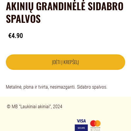
AKINIŲ GRANDINĖLĖ SIDABRO
SPALVOS
€4.90
ĮDĖTI Į KREPŠELĮ
Metalinė, plona ir tvirta, nesimazganti. Sidabro spalvos.
© 
MB "Laukiniai akiniai", 2024