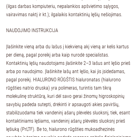
(ilgas darbas kompiuteriu, nepalankios apšvietimo sąlygos,
vairavimas naktį ir kt.); ilgalaikis kontaktinių lęšių nešiojimas.
NAUDOJIMO INSTRUKCIJA
Įlašinkite vieną arba du lašus į kiekvieną akį vieną ar kelis kartus
per dieną, pagal poreikį arba kaip nurodė specialistas.
Kontaktinių lęšių naudotojams įlašinkite 2–3 lašus ant lęšio prieš
arba po naudojimo. Įlašinkite lašų ant lęšio, kai jis įsidedamas,
pagal poreikį. HIALURONO RŪGŠTIS hialuronatas (hialurono
rūgšties natrio druska) yra polimeras, turintis tam tikrą
molekulinę struktūrą, kuri dėl savo gerai žinomų higroskopinių
savybių padeda sutepti, drėkinti ir apsaugoti akies paviršių,
stabilizuodama tiek vandeninį ašarų plėvelės sluoksnį, tiek, esant
kontaktiniams lęšiams, vandeninį ašarų plėvelės sluoksnį prieš
lęšiuką (PrLTF). Be to, hialurono rūgšties mukoadhezinės