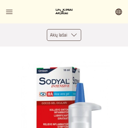
Akių lašai