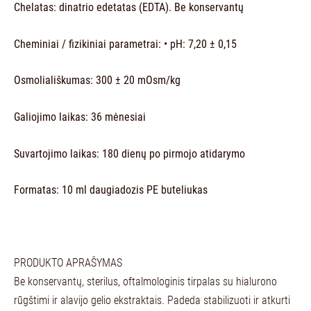
Chelatas: dinatrio edetatas (EDTA). Be konservantų
Cheminiai / fizikiniai parametrai: • pH: 7,20 ± 0,15
Osmoliališkumas: 300 ± 20 mOsm/kg
Galiojimo laikas: 36 mėnesiai
Suvartojimo laikas: 180 dienų po pirmojo atidarymo
Formatas: 10 ml daugiadozis PE buteliukas
PRODUKTO APRAŠYMAS
Be konservantų, sterilus, oftalmologinis tirpalas su hialurono
rūgštimi ir alavijo gelio ekstraktais. Padeda stabilizuoti ir atkurti