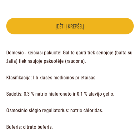
ĮDĖTI Į KREPŠELĮ
Dėmesio - keičiasi pakuotė! Galite gauti tiek senojoje (balta su
žalia) tiek naujoje pakuotėje (raudona).
Klasifikacija: IIb klasės medicinos prietaisas
Sudėtis: 0,3 % natrio hialuronato ir 0,1 % alavijo gelio.
Osmosinio slėgio reguliatorius: natrio chloridas.
Buferis: citrato buferis.