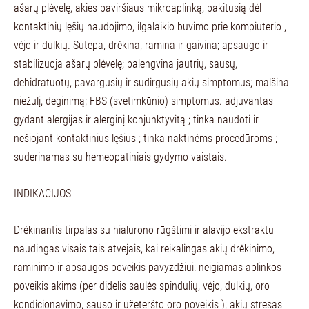
ašarų plėvelę, akies paviršiaus mikroaplinką, pakitusią dėl
kontaktinių lęšių naudojimo, ilgalaikio buvimo prie kompiuterio ,
vėjo ir dulkių. Sutepa, drėkina, ramina ir gaivina; apsaugo ir
stabilizuoja ašarų plėvelę; palengvina jautrių, sausų,
dehidratuotų, pavargusių ir sudirgusių akių simptomus; malšina
niežulį, deginimą; FBS (svetimkūnio) simptomus. adjuvantas
gydant alergijas ir alerginį konjunktyvitą ; tinka naudoti ir
nešiojant kontaktinius lęšius ; tinka naktinėms procedūroms ;
suderinamas su hemeopatiniais gydymo vaistais.
INDIKACIJOS
Drėkinantis tirpalas su hialurono rūgštimi ir alavijo ekstraktu
naudingas visais tais atvejais, kai reikalingas akių drėkinimo,
raminimo ir apsaugos poveikis pavyzdžiui: neigiamas aplinkos
poveikis akims (per didelis saulės spindulių, vėjo, dulkių, oro
kondicionavimo, sauso ir užeteršto oro poveikis ); akių stresas