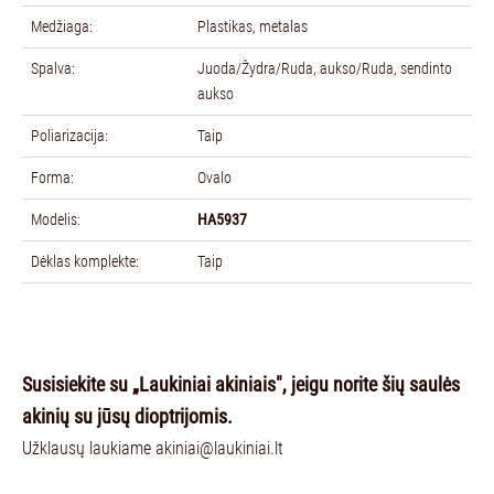
Medžiaga:
Plastikas, metalas
Spalva:
Juoda/Žydra/Ruda, aukso/Ruda, sendinto
aukso
Poliarizacija:
Taip
Forma:
Ovalo
Modelis:
HA5937
Dėklas komplekte:
Taip
Susisiekite su „Laukiniai akiniais", jeigu n
orite šių saulės
akinių su jūsų dioptrijomis.
Užklausų laukiame
akiniai@laukiniai.lt