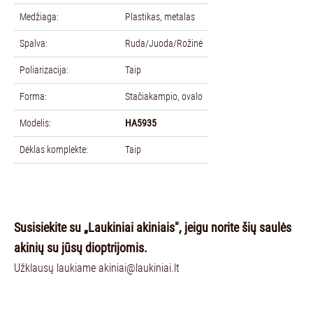
Medžiaga:
Plastikas, metalas
Spalva:
Ruda/Juoda/Rožinė
Poliarizacija:
Taip
Forma:
Stačiakampio, ovalo
Modelis:
HA5935
Dėklas komplekte:
Taip
Susisiekite su „Laukiniai akiniais", jeigu n
orite šių saulės
akinių su jūsų dioptrijomis.
Užklausų laukiame
akiniai@laukiniai.lt