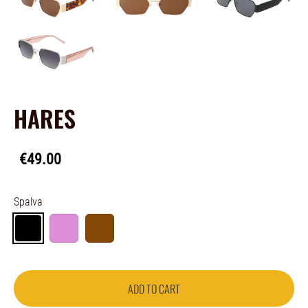
HARES
€49.00
Spalva
ADD TO CART