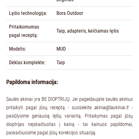
Lęšio technologija:
Bora Outdoor
Pritaikomumas
Taip, adapteris, keičiamas lęšis
pagal receptą:
Modelis:
MUD
Dėklas komplekte:
Taip
Papildoma informacija:
Saulės akiniai yra BE DIOPTRIJŲ. Jei pageidaujate saulės akinius
pritaikyti pagal jūsų receptą - susisiekite
akiniai@laukiniai.lt
-
pasiūlysime geriausią lęšių variantą. Pritaikymas pagal jūsų
dioptrijas neįskaičiuotas į kainą - tai kainuos papildomai,
paskaičiuosime pagal jūsų korekcijos situaciją.