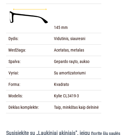
145 mm
Dydis:
Vidutinis, siauresni
Medžiaga:
Acetatas, metalas
Spalva:
Gepardo raųto, aukso
Vyriai:
Su amortizatoriumi
Forma:
Kvadrato
Modelis:
Kylie CL3419-3
Dėklas komplekte:
Taip, minkštas kaip delninė
Susisiekite su „Laukiniai akiniais", jeigu n
orite šių saulės