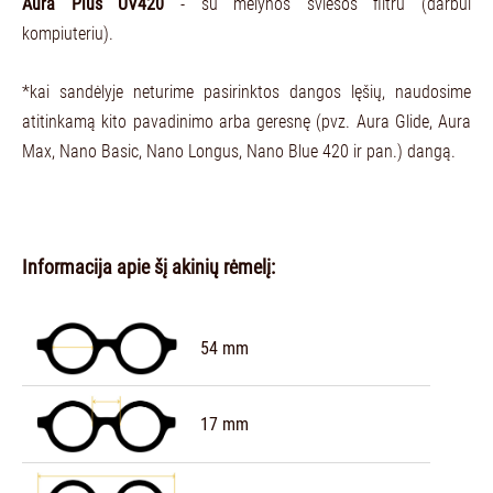
Aura Plus UV420
- su mėlynos šviesos filtru (darbui
kompiuteriu).
*kai sandėlyje neturime pasirinktos dangos lęšių, naudosime
atitinkamą kito pavadinimo arba geresnę (pvz. Aura Glide, Aura
Max, Nano Basic, Nano Longus, Nano Blue 420 ir pan.) dangą.
Informacija apie šį akinių rėmelį:
54 mm
17 mm