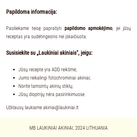
Papildoma informacija:
Pasiliekame teisę paprašyti
papildomo apmokėjimo
, jei jūsų
receptas yra sudėtingesnis nei įskaičiuota.
Susisiekite su „Laukiniai akiniais", jeigu:
Jūsų recepte yra ADD reikšmė;
Jums reikalingi fotochrominiai akiniai;
Norite tamsintų akinių stiklų;
Jūsų dioptrijų nėra pasirinkimuose.
Užklausų laukiame
akiniai@laukiniai.lt
MB LAUKINIAI AKINIAI, 2024 LITHUANIA