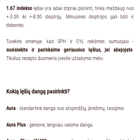
1.67 indekso
lęšiai yra labai stipriai ploninti, tinka maždaug nuo
+-3.00 iki +-8.00 dioptrijų. Minusinės dioptrijos gali būti ir
didesnės.
Turėkite omenyje, kad SPH ir CYL reikšmės sumuojasi -
susisiekite ir parinksime geriausius lęšius, jei abejojate
.
Tikslius recepto duomenis įvesite užsakymo metu.
Kokią lęšių dangą pasirinkti?
Aura
- standartinė danga nuo atspindžių, įbrėžimų, rasojimo.
Aura Plus
- geresnė, lengviau valoma danga.