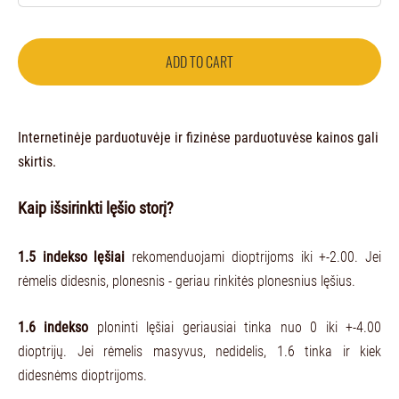
ADD TO CART
Internetinėje parduotuvėje ir fizinėse parduotuvėse kainos gali
skirtis.
Kaip išsirinkti lęšio storį?
1.5 indekso lęšiai
rekomenduojami dioptrijoms iki +-2.00. Jei
rėmelis didesnis, plonesnis - geriau rinkitės plonesnius lęšius.
1.6 indekso
ploninti lęšiai geriausiai tinka nuo 0 iki +-4.00
dioptrijų. Jei rėmelis masyvus, nedidelis, 1.6 tinka ir kiek
didesnėms dioptrijoms.