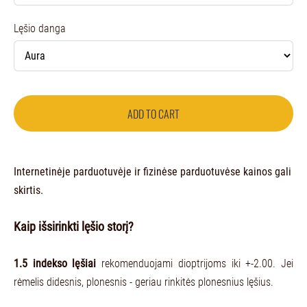
Lęšio danga
ADD TO CART
Internetinėje parduotuvėje ir fizinėse parduotuvėse kainos gali
skirtis.
Kaip išsirinkti lęšio storį?
1.5 indekso lęšiai
rekomenduojami dioptrijoms iki +-2.00. Jei
rėmelis didesnis, plonesnis - geriau rinkitės plonesnius lęšius.