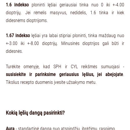
1.6 indekso
ploninti lęšiai geriausiai tinka nuo 0 iki +-4.00
dioptrijų. Jei rėmelis masyvus, nedidelis, 1.6 tinka ir kiek
didesnėms dioptrijoms.
1.67 indekso
lęšiai yra labai stipriai ploninti, tinka maždaug nuo
+-3.00 iki +-8.00 dioptrijų. Minusinės dioptrijos gali būti ir
didesnės.
Turėkite omenyje, kad SPH ir CYL reikšmės sumuojasi -
susisiekite ir parinksime geriausius lęšius, jei abejojate
.
Tikslius recepto duomenis įvesite užsakymo metu.
Kokią lęšių dangą pasirinkti?
Aura
- standartinė danga nuo atspindžių, įbrėžimų, rasojimo.