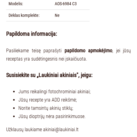
Modelis:
AOS-6984 C3
Dėklas komplekte:
Ne
Papildoma informacija:
Pasiliekame teisę paprašyti
papildomo apmokėjimo
, jei jūsų
receptas yra sudėtingesnis nei įskaičiuota.
Susisiekite su „Laukiniai akiniais", jeigu:
Jums reikalingi fotochrominiai akiniai;
Jūsų recepte yra ADD reikšmė;
Norite tamsintų akinių stiklų;
Jūsų dioptrijų nėra pasirinkimuose.
Užklausų laukiame
akiniai@laukiniai.lt