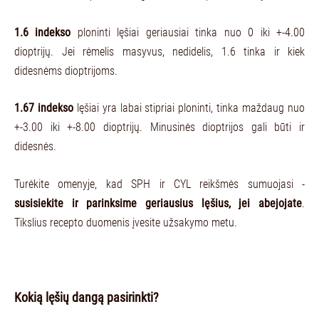
1.6 indekso
ploninti lęšiai geriausiai tinka nuo 0 iki +-4.00
dioptrijų. Jei rėmelis masyvus, nedidelis, 1.6 tinka ir kiek
didesnėms dioptrijoms.
1.67 indekso
lęšiai yra labai stipriai ploninti, tinka maždaug nuo
+-3.00 iki +-8.00 dioptrijų. Minusinės dioptrijos gali būti ir
didesnės.
Turėkite omenyje, kad SPH ir CYL reikšmės sumuojasi -
susisiekite ir parinksime geriausius lęšius, jei abejojate
.
Tikslius recepto duomenis įvesite užsakymo metu.
Kokią lęšių dangą pasirinkti?