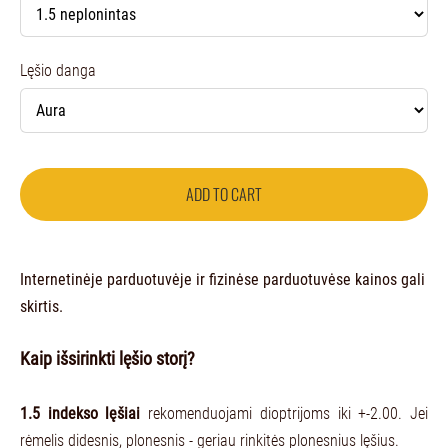
Lęšio danga
ADD TO CART
Internetinėje parduotuvėje ir fizinėse parduotuvėse kainos gali
skirtis.
Kaip išsirinkti lęšio storį?
1.5 indekso lęšiai
rekomenduojami dioptrijoms iki +-2.00. Jei
rėmelis didesnis, plonesnis - geriau rinkitės plonesnius lęšius.