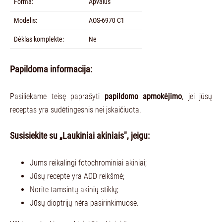
Forma:
Apvalūs
Modelis:
AOS-6970 C1
Dėklas komplekte:
Ne
Papildoma informacija:
Pasiliekame teisę paprašyti
papildomo apmokėjimo
, jei jūsų
receptas yra sudėtingesnis nei įskaičiuota.
Susisiekite su „Laukiniai akiniais", jeigu:
Jums reikalingi fotochrominiai akiniai;
Jūsų recepte yra ADD reikšmė;
Norite tamsintų akinių stiklų;
Jūsų dioptrijų nėra pasirinkimuose.