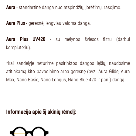
Aura
- standartinė danga nuo atspindžių, įbrėžimų, rasojimo.
Aura Plus
- geresnė, lengviau valoma danga.
Aura Plus UV420
- su mėlynos šviesos filtru (darbui
kompiuteriu).
*kai sandėlyje neturime pasirinktos dangos lęšių, naudosime
atitinkamą kito pavadinimo arba geresnę (pvz. Aura Glide, Aura
Max, Nano Basic, Nano Longus, Nano Blue 420 ir pan.) dangą.
Informacija apie šį akinių rėmelį: