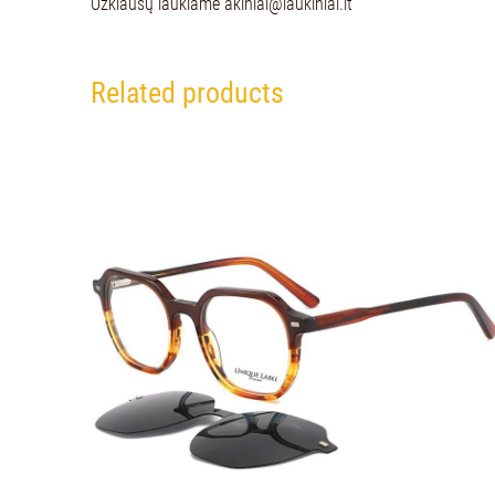
Užklausų laukiame
akiniai@laukiniai.lt
Related products