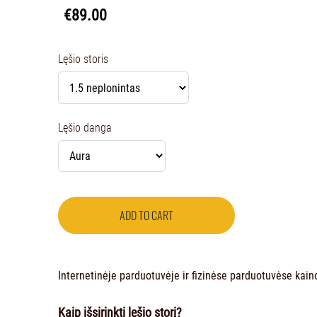
€89.00
Lęšio storis
Lęšio danga
ADD TO CART
Internetinėje parduotuvėje ir fizinėse parduotuvėse kainos
Kaip išsirinkti lęšio storį?