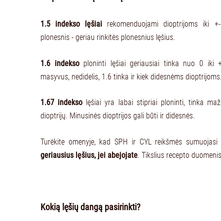
1.5 indekso lęšiai
rekomenduojami dioptrijoms iki +-2
plonesnis - geriau rinkitės plonesnius lęšius.
1.6 indekso
ploninti lęšiai geriausiai tinka nuo 0 iki +
masyvus, nedidelis, 1.6 tinka ir kiek didesnėms dioptrijoms
1.67 indekso
lęšiai yra labai stipriai ploninti, tinka m
dioptrijų. Minusinės dioptrijos gali būti ir didesnės.
Turėkite omenyje, kad SPH ir CYL reikšmės sumuojasi
geriausius lęšius, jei abejojate
. Tikslius recepto duomeni
Kokią lęšių dangą pasirinkti?