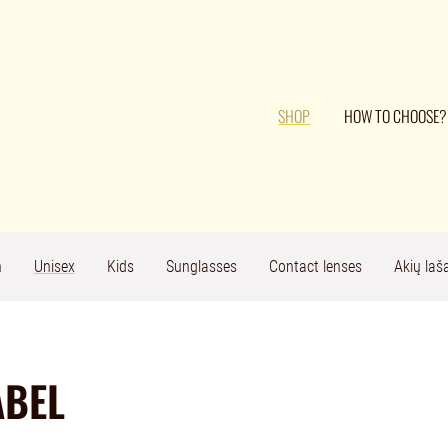
SHOP
HOW TO CHOOSE?
n
Unisex
Kids
Sunglasses
Contact lenses
Akių laša
ABEL