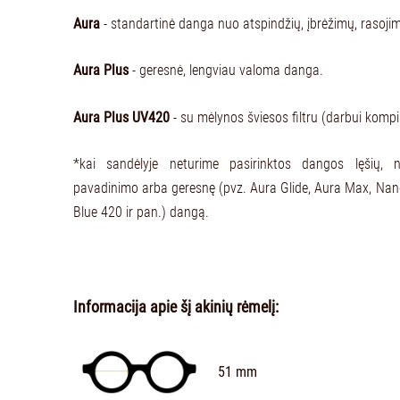
Aura
- standartinė danga nuo atspindžių, įbrėžimų, rasoji
Aura Plus
- geresnė, lengviau valoma danga.
Aura Plus UV420
- su mėlynos šviesos filtru (darbui kompi
*kai sandėlyje neturime pasirinktos dangos lęšių, 
pavadinimo arba geresnę (pvz. Aura Glide, Aura Max, Na
Blue 420 ir pan.) dangą.
Informacija apie šį akinių rėmelį:
51 mm