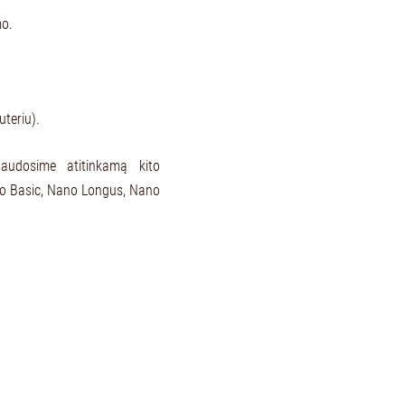
mo.
uteriu).
naudosime atitinkamą kito
no Basic, Nano Longus, Nano