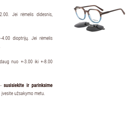
.00. Jei rėmelis didesnis,
-4.00 dioptrijų. Jei rėmelis
.
aždaug nuo +-3.00 iki +-8.00
 -
susisiekite ir parinksime
s įvesite užsakymo metu.