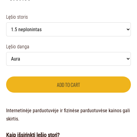
Lęšio storis
Lęšio danga
ADD TO CART
Internetinėje parduotuvėje ir fizinėse parduotuvėse kainos gali
skirtis.
Kaip išsirinkti lęšio storį?