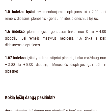
1.5 indekso lęšiai
rekomenduojami dioptrijoms iki +-2.00. Jei
rėmelis didesnis, plonesnis - geriau rinkitės plonesnius lęšius.
1.6 indekso
ploninti lęšiai geriausiai tinka nuo 0 iki +-4.00
dioptrijų. Jei rėmelis masyvus, nedidelis, 1.6 tinka ir kiek
didesnėms dioptrijoms.
1.67 indekso
lęšiai yra labai stipriai ploninti, tinka maždaug nuo
+-3.00 iki +-8.00 dioptrijų. Minusinės dioptrijos gali būti ir
didesnės.
Kokią lęšių dangą pasirinkti?
Aura
- standartinė danga nuo atspindžių įbrėžimų, rasojimo.