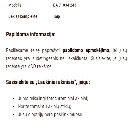
Modelis:
DA 71034 243
Dėklas komplekte:
Taip
Papildoma informacija:
Pasiliekame teisę paprašyti
papildomo apmokėjimo
, jei jūsų
receptas yra sudėtingesnis nei įskaičiuota. Susisiekite, jei jūsų
recepte yra ADD reikšmė.
Susisiekite su „Laukiniai akiniais", jeigu:
Jums reikalingi fotochrominiai akiniai;
Norite tamsintų akinių stiklų;
Jūsų dioptrijų nėra pasirinkimuose.