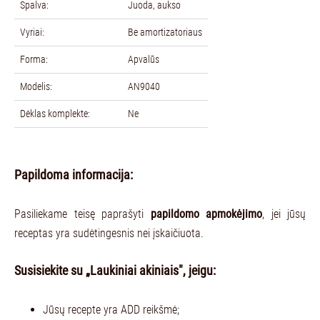
Spalva:
Juoda, aukso
Vyriai:
Be amortizatoriaus
Forma:
Apvalūs
Modelis:
AN9040
Dėklas komplekte:
Ne
Papildoma informacija:
Pasiliekame teisę paprašyti
papildomo apmokėjimo
, jei jūsų
receptas yra sudėtingesnis nei įskaičiuota.
Susisiekite su „Laukiniai akiniais", jeigu:
Jūsų recepte yra ADD reikšmė;