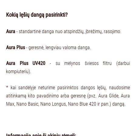
Kokią lęšių dangą pasirinkti?
Aura
- standartinė danga nuo atspindžių, įbrėžimų, rasojimo.
Aura Plus
- geresnė, lengviau valoma danga.
Aura Plus UV420
- su mėlynos šviesos filtru (darbui
kompiuteriu).
* kai sandėlyje neturime pasirinktos dangos lęšių, naudosime
atitinkamą kito pavadinimo arba geresnę (pvz. Aura Glide, Aura
Max, Nano Basic, Nano Longus, Nano Blue 420 ir pan.) dangą.
Informacija apie šį akinių rėmelį: