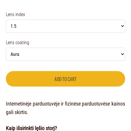
Lens index
Lens coating
ADD TO CART
Internetinėje parduotuvėje ir fizinėse parduotuvėse kainos
gali skirtis.
Kaip išsirinkti lęšio storį?