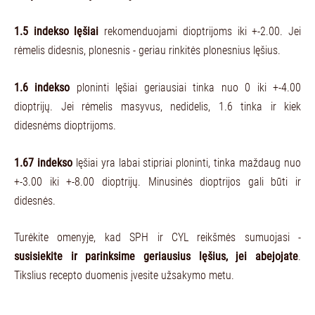
1.5 indekso lęšiai
rekomenduojami dioptrijoms iki +-2.00. Jei
rėmelis didesnis, plonesnis - geriau rinkitės plonesnius lęšius.
1.6 indekso
ploninti lęšiai geriausiai tinka nuo 0 iki +-4.00
dioptrijų. Jei rėmelis masyvus, nedidelis, 1.6 tinka ir kiek
didesnėms dioptrijoms.
1.67 indekso
lęšiai yra labai stipriai ploninti, tinka maždaug nuo
+-3.00 iki +-8.00 dioptrijų. Minusinės dioptrijos gali būti ir
didesnės.
Turėkite omenyje, kad SPH ir CYL reikšmės sumuojasi -
susisiekite ir parinksime geriausius lęšius, jei abejojate
.
Tikslius recepto duomenis įvesite užsakymo metu.