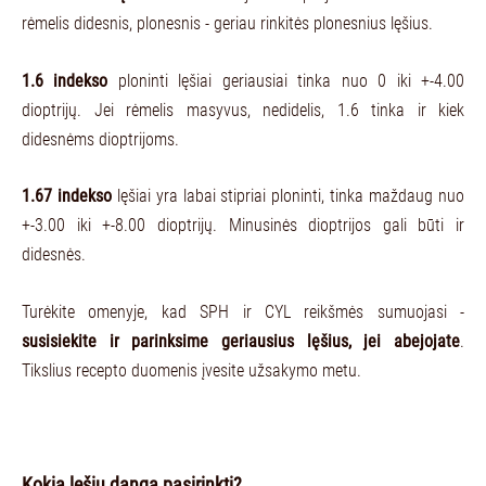
rėmelis didesnis, plonesnis - geriau rinkitės plonesnius lęšius.
1.6 indekso
ploninti lęšiai geriausiai tinka nuo 0 iki +-4.00
dioptrijų. Jei rėmelis masyvus, nedidelis, 1.6 tinka ir kiek
didesnėms dioptrijoms.
1.67 indekso
lęšiai yra labai stipriai ploninti, tinka maždaug nuo
+-3.00 iki +-8.00 dioptrijų. Minusinės dioptrijos gali būti ir
didesnės.
Turėkite omenyje, kad SPH ir CYL reikšmės sumuojasi -
susisiekite ir parinksime geriausius lęšius, jei abejojate
.
Tikslius recepto duomenis įvesite užsakymo metu.
Kokią lęšių dangą pasirinkti?