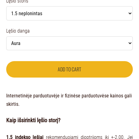
Lęšio storis
Lęšio danga
ADD TO CART
Internetinėje parduotuvėje ir fizinėse parduotuvėse kainos gali
skirtis.
Kaip išsirinkti lęšio storį?
1.5 indekso lęšiai
rekomenduojami dioptrijoms iki +-2.00. Jei