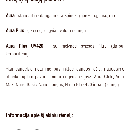
Aura
- standartinė danga nuo atspindžių, įbrėžimų, rasojimo.
Aura Plus
- geresnė, lengviau valoma danga.
Aura Plus UV420
- su mėlynos šviesos filtru (darbui
kompiuteriu).
*kai sandėlyje neturime pasirinktos dangos lęšių, naudosime
atitinkamą kito pavadinimo arba geresnę (pvz. Aura Glide, Aura
Max, Nano Basic, Nano Longus, Nano Blue 420 ir pan.) dangą.
Informacija apie šį akinių rėmelį: