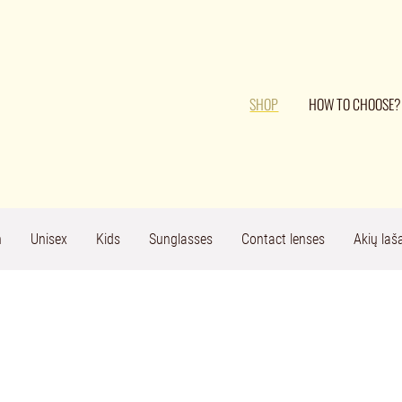
SHOP
HOW TO CHOOSE?
n
Unisex
Kids
Sunglasses
Contact lenses
Akių laša