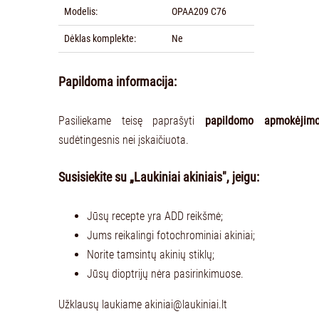
Modelis:
OPAA209 C76
Dėklas komplekte:
Ne
Papildoma informacija:
Pasiliekame teisę paprašyti
papildomo apmokėjim
sudėtingesnis nei įskaičiuota.
Susisiekite su „Laukiniai akiniais", jeigu:
Jūsų recepte yra ADD reikšmė;
Jums reikalingi fotochrominiai akiniai;
Norite tamsintų akinių stiklų;
Jūsų dioptrijų nėra pasirinkimuose.
Užklausų laukiame
akiniai@laukiniai.lt