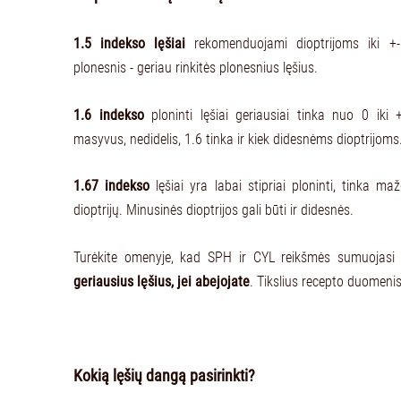
1.5 indekso lęšiai
rekomenduojami dioptrijoms iki +-2
plonesnis - geriau rinkitės plonesnius lęšius.
1.6 indekso
ploninti lęšiai geriausiai tinka nuo 0 iki +
masyvus, nedidelis, 1.6 tinka ir kiek didesnėms dioptrijoms
1.67 indekso
lęšiai yra labai stipriai ploninti, tinka m
dioptrijų. Minusinės dioptrijos gali būti ir didesnės.
Turėkite omenyje, kad SPH ir CYL reikšmės sumuojasi
geriausius lęšius, jei abejojate
. Tikslius recepto duomeni
Kokią lęšių dangą pasirinkti?