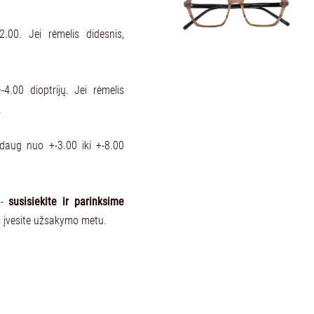
.00. Jei rėmelis didesnis,
-4.00 dioptrijų. Jei rėmelis
.
aždaug nuo +-3.00 iki +-8.00
 -
susisiekite ir parinksime
s įvesite užsakymo metu.