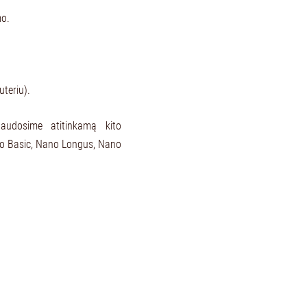
mo.
uteriu).
naudosime atitinkamą kito
no Basic, Nano Longus, Nano