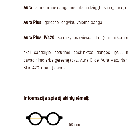
Aura
- standartinė danga nuo atspindžių, įbrėžimų, rasoji
Aura Plus
- geresnė, lengviau valoma danga.
Aura Plus UV420
- su mėlynos šviesos filtru (darbui kompi
*kai sandėlyje neturime pasirinktos dangos lęšių, 
pavadinimo arba geresnę (pvz. Aura Glide, Aura Max, Na
Blue 420 ir pan.) dangą.
Informacija apie šį akinių rėmelį:
53 mm