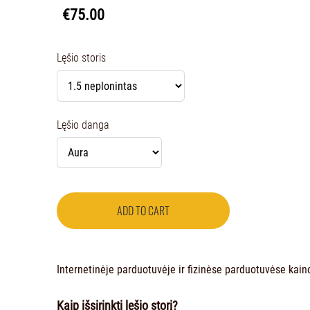
€75.00
Lęšio storis
Lęšio danga
ADD TO CART
Internetinėje parduotuvėje ir fizinėse parduotuvėse kainos
Kaip išsirinkti lęšio storį?