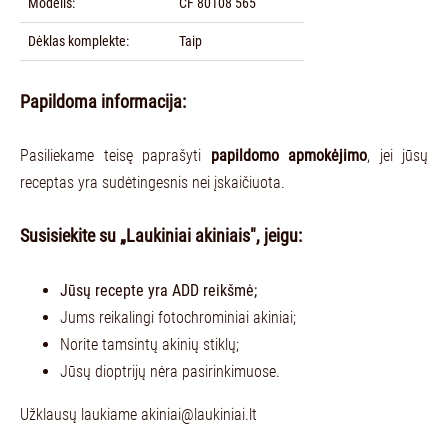
Modelis:
CF 80108 565
Dėklas komplekte:
Taip
Papildoma informacija:
Pasiliekame teisę paprašyti
papildomo apmokėjimo
, jei jūsų
receptas yra sudėtingesnis nei įskaičiuota.
Susisiekite su „Laukiniai akiniais", jeigu:
Jūsų recepte yra ADD reikšmė;
Jums reikalingi fotochrominiai akiniai;
Norite tamsintų akinių stiklų;
Jūsų dioptrijų nėra pasirinkimuose.
Užklausų laukiame
akiniai@laukiniai.lt