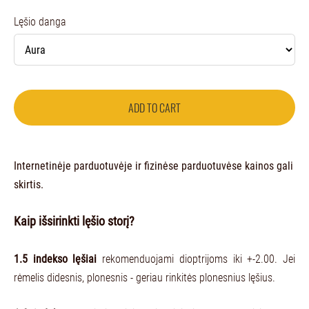
Lęšio danga
ADD TO CART
Internetinėje parduotuvėje ir fizinėse parduotuvėse kainos gali
skirtis.
Kaip išsirinkti lęšio storį?
1.5 indekso lęšiai
rekomenduojami dioptrijoms iki +-2.00. Jei
rėmelis didesnis, plonesnis - geriau rinkitės plonesnius lęšius.