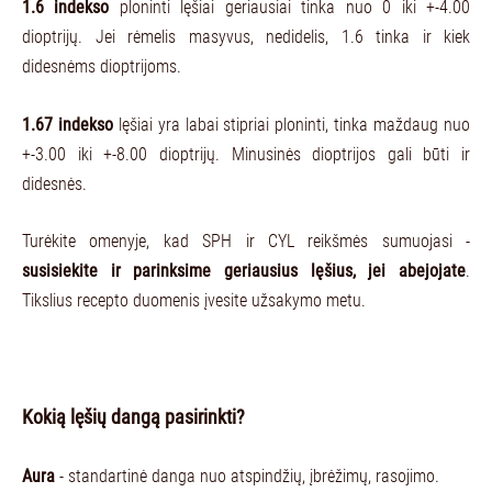
1.6 indekso
ploninti lęšiai geriausiai tinka nuo 0 iki +-4.00
dioptrijų. Jei rėmelis masyvus, nedidelis, 1.6 tinka ir kiek
didesnėms dioptrijoms.
1.67 indekso
lęšiai yra labai stipriai ploninti, tinka maždaug nuo
+-3.00 iki +-8.00 dioptrijų. Minusinės dioptrijos gali būti ir
didesnės.
Turėkite omenyje, kad SPH ir CYL reikšmės sumuojasi -
susisiekite ir parinksime geriausius lęšius, jei abejojate
.
Tikslius recepto duomenis įvesite užsakymo metu.
Kokią lęšių dangą pasirinkti?
Aura
- standartinė danga nuo atspindžių, įbrėžimų, rasojimo.