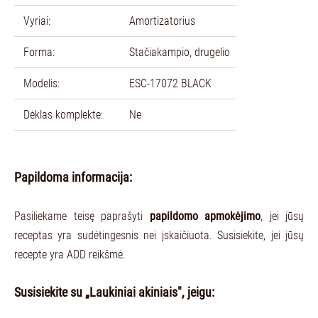
Vyriai:
Amortizatorius
Forma:
Stačiakampio, drugelio
Modelis:
ESC-17072 BLACK
Dėklas komplekte:
Ne
Papildoma informacija:
Pasiliekame teisę paprašyti
papildomo apmokėjimo
, jei jūsų
receptas yra sudėtingesnis nei įskaičiuota. Susisiekite, jei jūsų
recepte yra ADD reikšmė.
Susisiekite su „Laukiniai akiniais", jeigu: