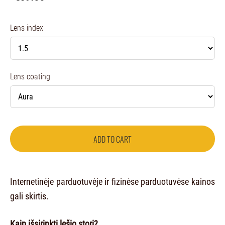
Lens index
Lens coating
ADD TO CART
Internetinėje parduotuvėje ir fizinėse parduotuvėse kainos
gali skirtis.
Kaip išsirinkti lęšio storį?