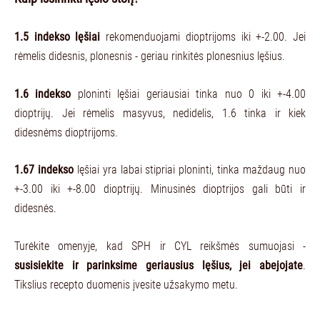
1.5 indekso lęšiai
rekomenduojami dioptrijoms iki +-2.00. Jei
rėmelis didesnis, plonesnis - geriau rinkitės plonesnius lęšius.
1.6 indekso
ploninti lęšiai geriausiai tinka nuo 0 iki +-4.00
dioptrijų. Jei rėmelis masyvus, nedidelis, 1.6 tinka ir kiek
didesnėms dioptrijoms.
1.67 indekso
lęšiai yra labai stipriai ploninti, tinka maždaug nuo
+-3.00 iki +-8.00 dioptrijų. Minusinės dioptrijos gali būti ir
didesnės.
Turėkite omenyje, kad SPH ir CYL reikšmės sumuojasi -
susisiekite ir parinksime geriausius lęšius, jei abejojate
.
Tikslius recepto duomenis įvesite užsakymo metu.