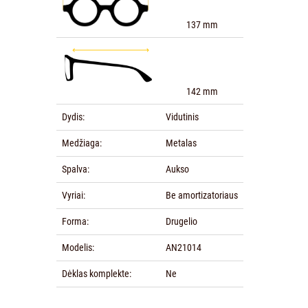
137 mm
142 mm
Dydis:
Vidutinis
Medžiaga:
Metalas
Spalva:
Aukso
Vyriai:
Be amortizatoriaus
Forma:
Drugelio
Modelis:
AN21014
Dėklas komplekte:
Ne