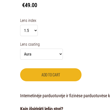
€49.00
Lens index
Lens coating
ADD TO CART
Internetinėje parduotuvėje ir fizinėse parduotuvėse ka
Kaip išsirinkti lęšio storį?