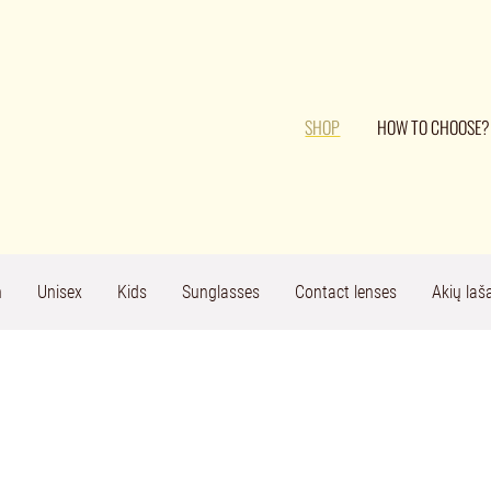
SHOP
HOW TO CHOOSE?
n
Unisex
Kids
Sunglasses
Contact lenses
Akių laša