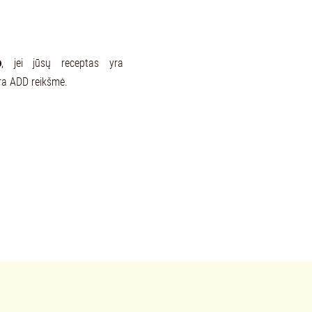
o
, jei jūsų receptas yra
 yra ADD reikšmė.