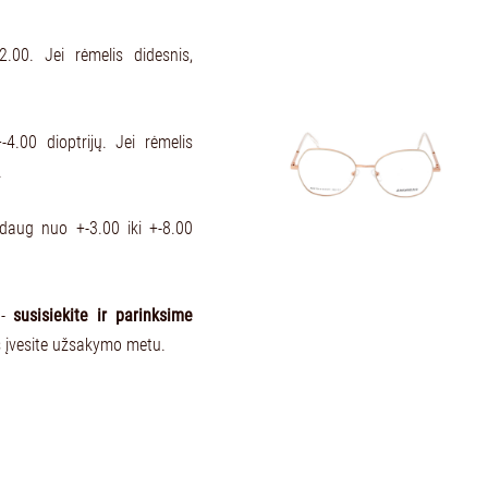
.00. Jei rėmelis didesnis,
-4.00 dioptrijų. Jei rėmelis
.
aždaug nuo +-3.00 iki +-8.00
 -
susisiekite ir parinksime
s įvesite užsakymo metu.