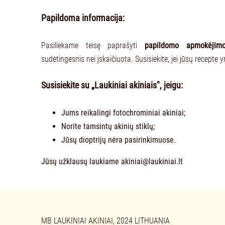
Papildoma informacija:
Pasiliekame teisę paprašyti
papildomo apmokėjim
sudėtingesnis nei įskaičiuota. Susisiekite, jei jūsų recepte
Susisiekite su „Laukiniai akiniais", jeigu:
Jums reikalingi fotochrominiai akiniai;
Norite tamsintų akinių stiklų;
Jūsų dioptrijų nėra pasirinkimuose.
Jūsų užklausų laukiame
akiniai@laukiniai.lt
MB LAUKINIAI AKINIAI, 2024 LITHUANIA