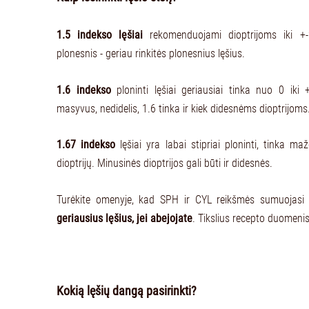
1.5 indekso lęšiai
rekomenduojami dioptrijoms iki +-2
plonesnis - geriau rinkitės plonesnius lęšius.
1.6 indekso
ploninti lęšiai geriausiai tinka nuo 0 iki +
masyvus, nedidelis, 1.6 tinka ir kiek didesnėms dioptrijoms
1.67 indekso
lęšiai yra labai stipriai ploninti, tinka m
dioptrijų. Minusinės dioptrijos gali būti ir didesnės.
Turėkite omenyje, kad SPH ir CYL reikšmės sumuojasi
geriausius lęšius, jei abejojate
. Tikslius recepto duomeni
Kokią lęšių dangą pasirinkti?